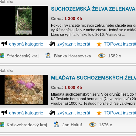
Nabídka
SUCHOZEMSKÁ ŽELVA ZELENAVA
Cena:
1 300 Kč
Pokud i vy chcete mít svojí želvu, nebo chcete poří
využít nabídku želv z mého chovu. Jedná se o mláď
které se vylíhla loňské léto 2016. Mají se či ...
chybná kategorie
zvýraznit inzerát
TOPovat inzerá
Středočeský kraj
Blanka Horesovska
1582 x
Nabídka
MLÁĎATA SUCHOZEMSKÝCH ŽELV.
Cena:
1 000 Kč
Mláďata suchozemských želv: Více druhů: Testudo 
Kč Testudo hermanni hermanni (želva zelenavá) 20
vroubená) 1000 Kč Testudo horsfieldi (želva čtyřprst
chybná kategorie
zvýraznit inzerát
TOPovat inzerá
Královehradecký kraj
Jan Haltuf
1576 x