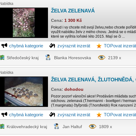
Nabídka
ŽELVA ZELENAVÁ
Cena:
1 300 Kč
Pokud i vy chcete mít svojí želvu,nebo chcete poříd
využít nabídku želv z mého chovu. Jedná se o mláď
které se vylíhla loňské léto 2015. Mají se či ...
chybná kategorie
zvýraznit inzerát
TOPovat inzerá
Středočeský kraj
Blanka Horesovska
2139 x
Nabídka
ŽELVA ZELENAVÁ, ŽLUTOHNĚDÁ,
Cena:
dohodou
Pozor pozor! vánoční akce! Prodávám mláďata such
odchovu. zelenavá (T.hermanni - boettgeri / herman
(T.marginata) čtyřprstá (T.horsfieldii) Rok narození 2
chybná kategorie
zvýraznit inzerát
TOPovat inzerá
Královehradecký kraj
Jan Haltuf
1809 x