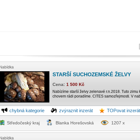
Nabídka
STARŠÍ SUCHOZEMSKÉ ŽELVY
Cena:
1 500 Kč
Nabízíme starší želvy zelenavé r.n.2018. Tuto zimu k
chovem rádi poradíme. CITES samozřejmosti. V nab
chybná kategorie
zvýraznit inzerát
TOPovat inzerá
Středočeský kraj
Blanka Horešovská
1207 x
Nabídka