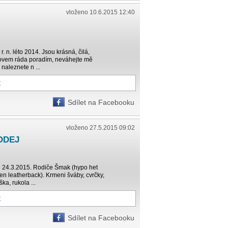
vloženo 10.6.2015 12:40
 n. léto 2014. Jsou krásná, čilá,
hovem ráda poradím, neváhejte mě
 naleznete n ...
t
Sdílet na Facebooku
vloženo 27.5.2015 09:02
ODEJ
d 24.3.2015. Rodiče Šmak (hypo het
en leatherback). Krmeni šváby, cvrčky,
a, rukola ...
t
Sdílet na Facebooku