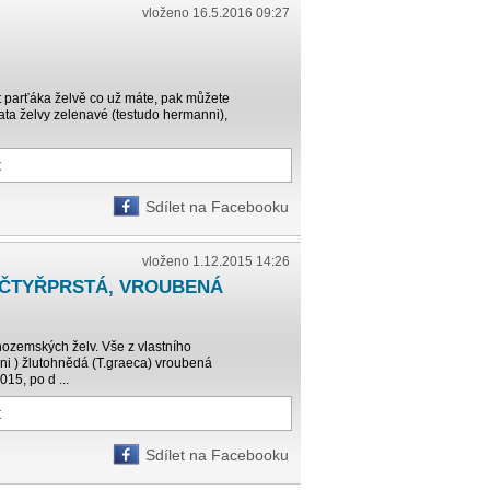
vloženo 16.5.2016 09:27
it parťáka želvě co už máte, pak můžete
ata želvy zelenavé (testudo hermanni),
t
Sdílet na Facebooku
vloženo 1.12.2015 14:26
 ČTYŘPRSTÁ, VROUBENÁ
ozemských želv. Vše z vlastního
ni ) žlutohnědá (T.graeca) vroubená
015, po d ...
t
Sdílet na Facebooku