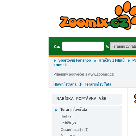
Co:
V:
Sportovní Fanshop
Hračky z Filmů
Po
krámek
Příjemný podvečer s www.zoomix.cz!
Hlavní strana
Terarijní zvířata
NABÍDKA
POPTÁVKA
VŠE
Terarijní zvířata
Hadi (2)
Ještěři (2)
Ostatní terarijní (1)