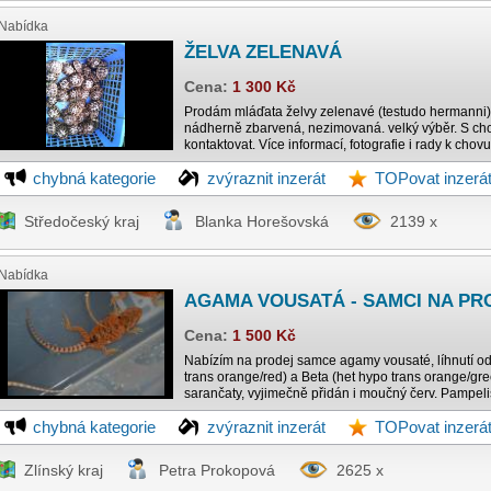
Nabídka
ŽELVA ZELENAVÁ
Cena:
1 300 Kč
Prodám mláďata želvy zelenavé (testudo hermanni) r.
nádherně zbarvená, nezimovaná. velký výběr. S c
kontaktovat. Více informací, fotografie i rady k chovu
chybná kategorie
zvýraznit inzerát
TOPovat inzerá
Středočeský kraj
Blanka Horešovská
2139 x
Nabídka
AGAMA VOUSATÁ - SAMCI NA PR
Cena:
1 500 Kč
Nabízím na prodej samce agamy vousaté, líhnutí o
trans orange/red) a Beta (het hypo trans orange/gre
sarančaty, vyjimečně přidán i moučný červ. Pampelišk
chybná kategorie
zvýraznit inzerát
TOPovat inzerá
Zlínský kraj
Petra Prokopová
2625 x