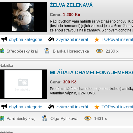
ŽELVA ZELENAVÁ
Cena:
1 200 Kč
Rádi bychom vám nabídli želvy z našeho chovu. K 
(testudo hermanni) jejich velikost je cca 6cm. Jsou v
zelenou stravou z naší zahrady. S chovem ochotně p
chybná kategorie
zvýraznit inzerát
TOPovat inzerá
Středočeský kraj
Blanka Horesovska
2139 x
Nabídka
MLÁĎATA CHAMELEONA JEMENS
Cena:
300 Kč
Prodám mláďata chameleona jemenského (samičky).
Vitamíny, vápník, UVA i UVB.
chybná kategorie
zvýraznit inzerát
TOPovat inzerá
Pardubický kraj
Olga Pytlíková
1631 x