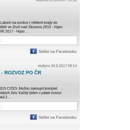
vloženo 23.10.2017 10:12
Labem na exotice ( některé krajty do
dběr ve Zruči nad Sázavou 2015 - Hypo
0€ 2017 - Hypo ...
t
Sdílet na Facebooku
vloženo 26.9.2017 09:14
 - ROZVOZ PO ČR
 2015 CITES. Možno zakoupit komplet
kých želv. Každý týden v pátek rozvoz
á ž ...
t
Sdílet na Facebooku