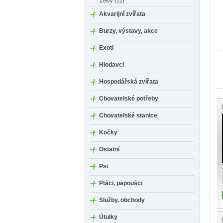
Želvy (12)
Akvarijní zvířata
Burzy, výstavy, akce
Exoti
Hlodavci
Hospodářská zvířata
Chovatelské potřeby
Chovatelské stanice
Kočky
Ostatní
Psi
Ptáci, papoušci
Služby, obchody
Útulky