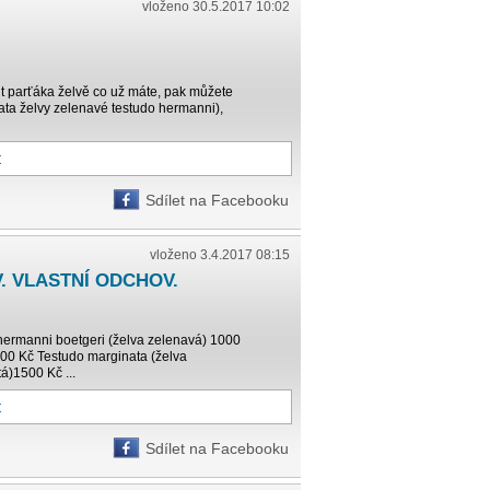
vloženo 30.5.2017 10:02
dit parťáka želvě co už máte, pak můžete
ata želvy zelenavé testudo hermanni),
t
Sdílet na Facebooku
vloženo 3.4.2017 08:15
 VLASTNÍ ODCHOV.
hermanni boetgeri (želva zelenavá) 1000
00 Kč Testudo marginata (želva
á)1500 Kč ...
t
Sdílet na Facebooku