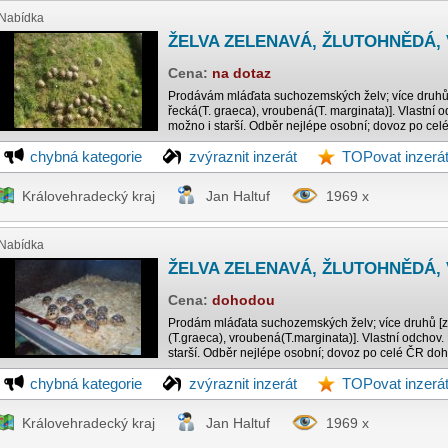
Nabídka
ŽELVA ZELENAVÁ, ŽLUTOHNĚDÁ,
Cena:
na dotaz
Prodávám mláďata suchozemských želv; více druhů 
řecká(T. graeca), vroubená(T. marginata)]. Vlastní
možno i starší. Odběr nejlépe osobní; dovoz po celé
chybná kategorie
zvýraznit inzerát
TOPovat inzerá
Královehradecký kraj
Jan Haltuf
1969 x
Nabídka
ŽELVA ZELENAVÁ, ŽLUTOHNĚDÁ,
Cena:
dohodou
Prodám mláďata suchozemských želv; více druhů [z
(T.graeca), vroubená(T.marginata)]. Vlastní odcho
starší. Odběr nejlépe osobní; dovoz po celé ČR doho
chybná kategorie
zvýraznit inzerát
TOPovat inzerá
Královehradecký kraj
Jan Haltuf
1969 x