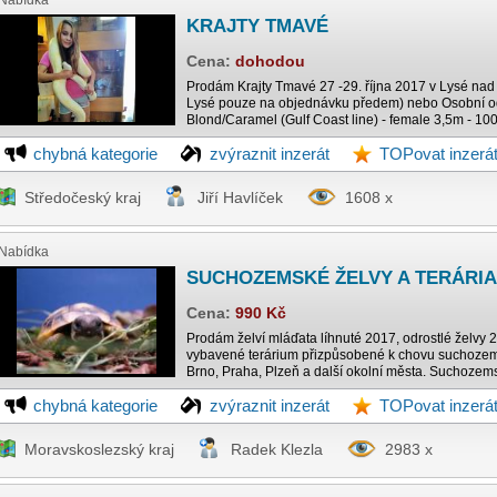
Nabídka
KRAJTY TMAVÉ
Cena:
dohodou
Prodám Krajty Tmavé 27 -29. října 2017 v Lysé nad 
Lysé pouze na objednávku předem) nebo Osobní o
Blond/Caramel (Gulf Coast line) - female 3,5m - 100
chybná kategorie
zvýraznit inzerát
TOPovat inzerá
Středočeský kraj
Jiří Havlíček
1608 x
Nabídka
SUCHOZEMSKÉ ŽELVY A TERÁRIA
Cena:
990 Kč
Prodám želví mláďata líhnuté 2017, odrostlé želvy
vybavené terárium přizpůsobené k chovu suchozems
Brno, Praha, Plzeň a další okolní města. Suchozemsk
chybná kategorie
zvýraznit inzerát
TOPovat inzerá
Moravskoslezský kraj
Radek Klezla
2983 x