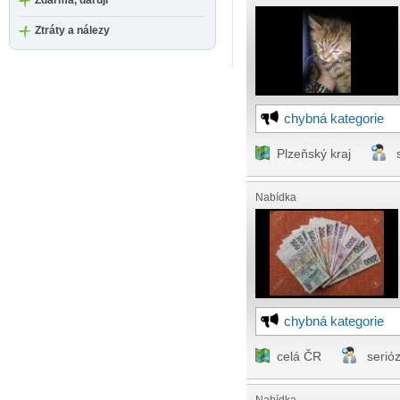
Zdarma, daruji
Ztráty a nálezy
chybná kategorie
Plzeňský kraj
Nabídka
chybná kategorie
celá ČR
serió