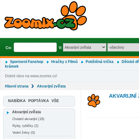
Co:
V:
Sportovní Fanshop
Hračky z Filmů
Potištěná trička
Dětské d
krámek
Dobré ráno na www.zoomix.cz!
Hlavní strana
Akvarijní zvířata
AKVARIJNÍ 
NABÍDKA
POPTÁVKA
VŠE
Akvarijní zvířata
Ostatní akvarijní (18)
Ryby, rybičky (2)
Vodní želvy (0)