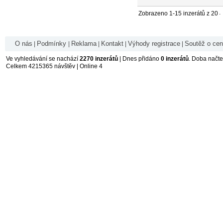
.
Zobrazeno 1-15 inzerátů z 20
O nás
Podmínky
Reklama
Kontakt
Výhody registrace
Soutěž o ce
|
|
|
|
|
Ve vyhledávání se nachází
2270 inzerátů
| Dnes přidáno
0 inzerátů
. Doba načt
Celkem 4215365 návštěv | Online 4