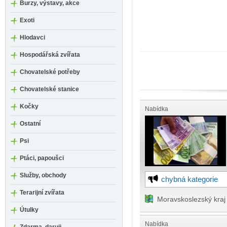
Burzy, výstavy, akce
Exoti
Hlodavci
Hospodářská zvířata
Chovatelské potřeby
Chovatelské stanice
Kočky
Nabídka
Ostatní
Psi
Ptáci, papoušci
Služby, obchody
chybná kategorie
Terarijní zvířata
Moravskoslezský kraj
Útulky
Nabídka