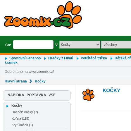
Co:
V:
Sportovní Fanshop
Hračky z Filmů
Potištěná trička
Dětské d
krámek
Dobré ráno na www.zoomix.cz!
Hlavní strana
Kočky
KOČKY
NABÍDKA
POPTÁVKA
VŠE
Kočky
Dospělé kočky (7)
Koťata (118)
Krytí koček (1)