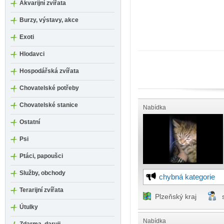
Akvarijní zvířata
Burzy, výstavy, akce
Exoti
Hlodavci
Hospodářská zvířata
Chovatelské potřeby
Chovatelské stanice
Nabídka
Ostatní
Psi
Ptáci, papoušci
Služby, obchody
chybná kategorie
Terarijní zvířata
Plzeňský kraj
Útulky
Nabídka