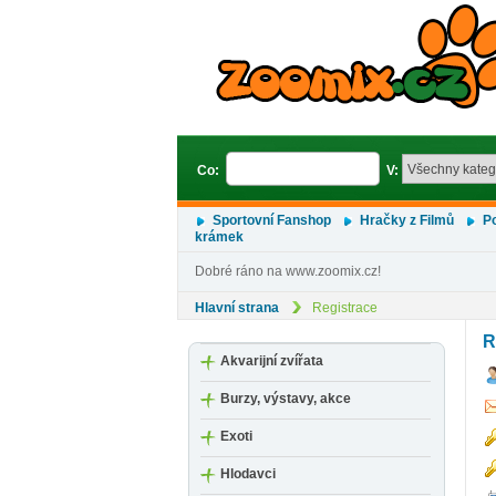
Co:
V:
Sportovní Fanshop
Hračky z Filmů
Po
krámek
Dobré ráno na www.zoomix.cz!
Hlavní strana
Registrace
R
Akvarijní zvířata
Burzy, výstavy, akce
Exoti
Hlodavci