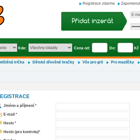
Registrace zdarma
Zapomenut
Kde:
Cena od:
Do:
Kč
tištěná trička
Dětské dřevěné hračky
Vše pro gril
Pro mazlíčky
EGISTRACE
Jméno a příjmení *
E-mail *
Heslo *
Heslo (pro kontrolu)*