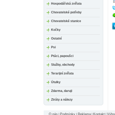
Hospodářská zvířata
Chovatelské potřeby
Chovatelské stanice
Kočky
Ostatní
Psi
Ptáci, papoušci
Služby, obchody
Terarijní zvířata
Útulky
Zdarma, daruji
Ztráty a nálezy
O nás
Podmínky
Reklama
Kontakt
Výhod
|
|
|
|