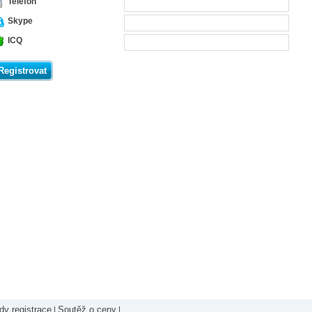
Telefon
Skype
ICQ
Registrovat
y registrace
Soutěž o ceny
|
|