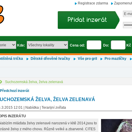
Registrace zdarma
Zapomenut
Kde:
Cena od:
Do:
Kč
tištěná trička
Dětské dřevěné hračky
Vše pro gril
Pro mazlíčky
Suchozemská želva, želva zelenavá
 Předchozí inzerát
UCHOZEMSKÁ ŽELVA, ŽELVA ZELENAVÁ
.3.2015 12:01 | Nabídka | Terarijní zvířata
OPIS INZERÁTU
Nabízím mláďata želvy zelenavé narozená v létě 2014,jsou to
krásné želvy z mého chovu. Různě
velké
a zbarvené. CITES