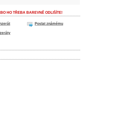
BO HO TŘEBA BAREVNĚ ODLIŠÍTE!
nzerát
Poslat známému
zeráty