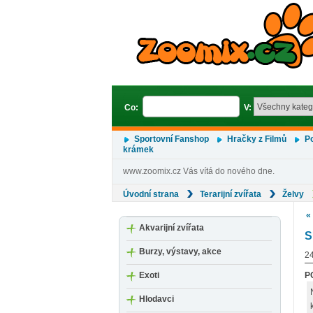
Co:
V:
Sportovní Fanshop
Hračky z Filmů
Po
krámek
www.zoomix.cz Vás vítá do nového dne.
Úvodní strana
Terarijní zvířata
Želvy
«
Akvarijní zvířata
S
Burzy, výstavy, akce
24
Exoti
P
Hlodavci