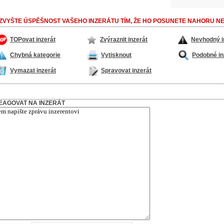
ZVYŠTE ÚSPĚŠNOST VAŠEHO INZERÁTU TÍM, ŽE HO POSUNETE NAHORU NE
TOPovat inzerát
Zvýraznit inzerát
Nevhodný i
Chybná kategorie
Vytisknout
Podobné in
Vymazat inzerát
Spravovat inzerát
EAGOVAT NA INZERÁT