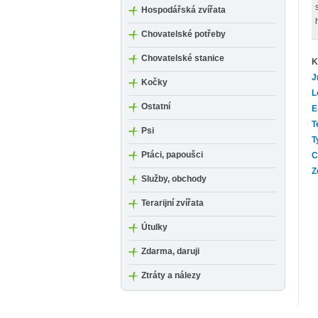
Hospodářská zvířata
Chovatelské potřeby
Chovatelské stanice
K
J
Kočky
L
Ostatní
E
T
Psi
T
Ptáci, papoušci
C
Z
Služby, obchody
Terarijní zvířata
Útulky
Zdarma, daruji
Ztráty a nálezy