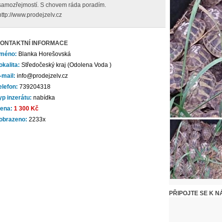
samozřejmostí. S chovem ráda poradím.
http://www.prodejzelv.cz
ONTAKTNÍ INFORMACE
méno:
Blanka Horešovská
okalita:
Středočeský kraj (Odolena Voda )
-mail:
info@prodejzelv.cz
elefon:
739204318
yp inzerátu:
nabídka
ena:
1 300 Kč
obrazeno:
2233x
PŘIPOJTE SE K N