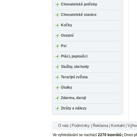
Chovatelské potřeby
Chovatelské stanice
Kočky
Ostatní
Psi
Ptáci, papoušci
Služby, obchody
Terarijní zvířata
Útulky
Zdarma, daruji
Ztráty a nálezy
O nás
Podmínky
Reklama
Kontakt
Výhod
|
|
|
|
Ve vyhledávání se nachází
2270 inzerátů
| Dnes p