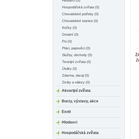
Hlodavci (0)
Hospodářská zvířata (0)
Chovatelské potřeby (0)
Chovatelské stanice (0)
Kočky (0)
Ostatní (0)
Psi (0)
Ptáci, papoušci (0)
Ž
Služby, obchody (0)
Z
Terarijní zvířata (0)
Útulky (0)
Zdarma, daruji (0)
Ztráty a nálezy (0)
Akvarijní zvířata
Burzy, výstavy, akce
Exoti
Hlodavci
Hospodářská zvířata