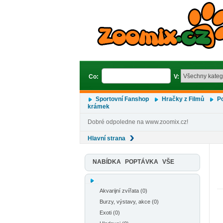
Co:
V:
Sportovní Fanshop
Hračky z Filmů
Po
krámek
Dobré odpoledne na www.zoomix.cz!
Hlavní strana
NABÍDKA
POPTÁVKA
VŠE
Akvarijní zvířata (0)
Burzy, výstavy, akce (0)
Exoti (0)