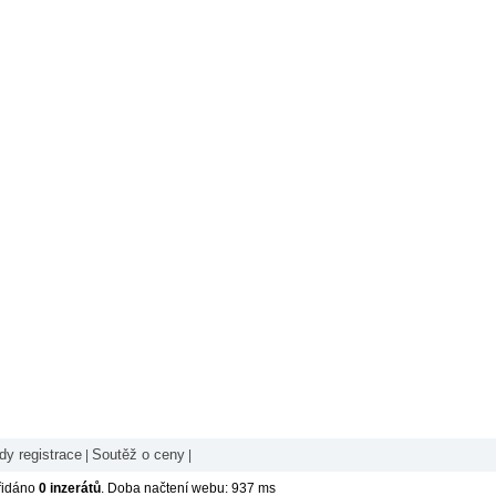
y registrace
Soutěž o ceny
|
|
řidáno
0 inzerátů
. Doba načtení webu: 937 ms