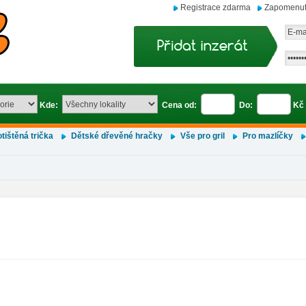
Registrace zdarma
Zapomenut
Kde:
Cena od:
Do:
Kč
tištěná trička
Dětské dřevěné hračky
Vše pro gril
Pro mazlíčky