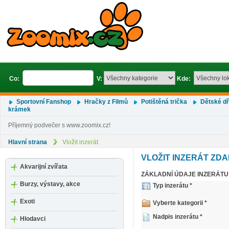
Co:
V:
Kde:
Sportovní Fanshop
Hračky z Filmů
Potištěná trička
Dětské d
krámek
Příjemný podvečer s www.zoomix.cz!
Hlavní strana
Vložit inzerát
VLOŽIT INZERÁT ZD
Akvarijní zvířata
ZÁKLADNÍ ÚDAJE INZERÁTU
Burzy, výstavy, akce
Typ inzerátu *
Exoti
Vyberte kategorii *
Nadpis inzerátu *
Hlodavci