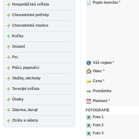
Popis inzerátu *
Hospodářská zvířata
Chovatelské potřeby
Chovatelské stanice
Kočky
Ostatní
Psi
Váš region *
Ptáci, papoušci
Obec *
Služby, obchody
Cena *
Terarijní zvířata
Poznámka
Útulky
Platnost *
Zdarma, daruji
FOTOGRAFIE
Foto 1
Ztráty a nálezy
Foto 2
Foto 3