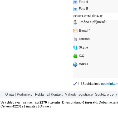
Foto 4
Foto 5
KONTAKTNÍ ÚDAJE
Jméno a příjmení *
E-mail *
Telefon
Skype
ICQ
Odkaz
Souhlasím s
podmínkami
O nás
Podmínky
Reklama
Kontakt
Výhody registrace
Soutěž o ceny
|
|
|
|
|
Ve vyhledávání se nachází
2270 inzerátů
| Dnes přidáno
0 inzerátů
. Doba načten
Celkem 4223121 návštěv | Online 7