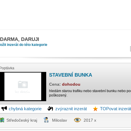
ZDARMA, DARUJI
ložit inzerát do této kategorie
Poptávka
STAVEBNÍ BUNKA
Cena:
dohodou
hledám starou trafiku nebo stavební bunku nebo po
poškozený.
chybná kategorie
zvýraznit inzerát
TOPovat inzerá
Středočeský kraj
Miloslav
2017 x