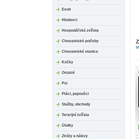
Exoti
Hlodavci
Hospodářská zvířata
Chovatelské potřeby
V
Chovatelské stanice
Kočky
Ostatní
Psi
Ptáci, papoušci
Služby, obchody
Terarijní zvířata
Útulky
Ztráty a nálezy