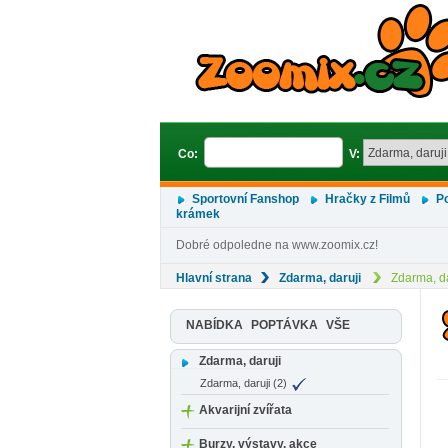
Co:
V:
Sportovní Fanshop
Hračky z Filmů
Po
krámek
Dobré odpoledne na www.zoomix.cz!
Hlavní strana
Zdarma, daruji
Zdarma, da
NABÍDKA
POPTÁVKA
VŠE
Zdarma, daruji
Zdarma, daruji (2)
Akvarijní zvířata
Burzy, výstavy, akce