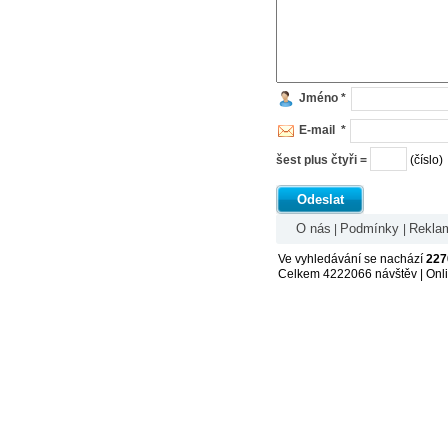
Jméno *
E-mail *
šest plus čtyři =
(číslo)
Odeslat
O nás
Podmínky
Rekla
|
|
Ve vyhledávání se nachází
227
Celkem 4222066 návštěv | Onl