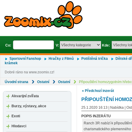
Co:
V:
Kde:
Sportovní Fanshop
Hračky z Filmů
Potištěná trička
Dětské d
krámek
Dobré ráno na www.zoomix.cz!
Úvodní strana
Ostatní
Ostatní
Připouštění homozygotním hřeb
« Předchozí inzerát
Akvarijní zvířata
PŘIPOUŠTĚNÍ HOMO
Burzy, výstavy, akce
25.1.2020 16:13 | Nabídka | Ost
Exoti
POPIS INZERÁTU
Ranch 3R nabízí k připouště
Hlodavci
charismatického plemenného h