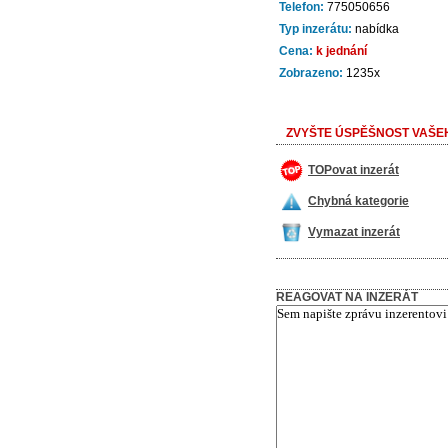
Telefon:
775050656
Typ inzerátu:
nabídka
Cena:
k jednání
Zobrazeno:
1235x
ZVYŠTE ÚSPĚŠNOST VAŠEH
TOPovat inzerát
Chybná kategorie
Vymazat inzerát
REAGOVAT NA INZERÁT