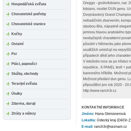
Greggo - grullo/tobiano, nar. 
Hospodářská zvířata
tobiano, nositel DUN genu. Un
Chovatelské potřeby
Dvojnásobný Grand Champion 
netradičním zbarvením, kompa
Chovatelské stanice
stavbou těla, nápadně elegan
jemnou hlavou arabského typu
Kočky
neobyčejně charakterní povah
Ostatní
působil v Německu jako pleme
soutěžích umisťují na nejvyšš
Psi
případech dědí jeho charakter
V letošním roce se po hřebci n
Ptáci, papoušci
republice.. 6 PANEL test! + pa
barevného hříběte. Možnost 
Služby, obchody
Možnost předání dun genu. Lu
Terarijní zvířata
připouštění pro rok 2020 - 20.0
http://www.ranch3r.cz
Útulky
Zdarma, daruji
KONTAKTNÍ INFORMACE
Ztráty a nálezy
Jméno:
Hana Gleissnerová
Lokalita:
Ústecký kraj (Děčín 2
E-mail:
ranch3r@seznam.cz