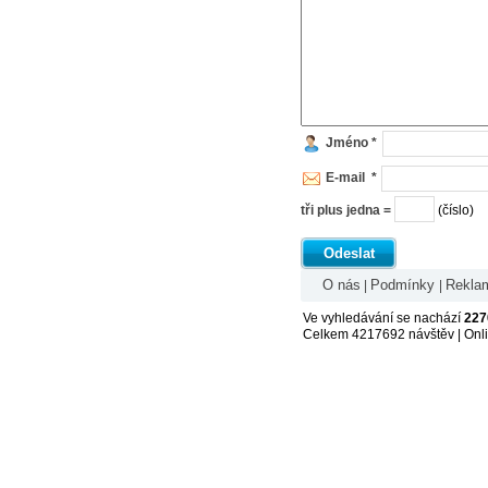
Jméno *
E-mail *
tři plus jedna =
(číslo)
Odeslat
O nás
Podmínky
Rekla
|
|
Ve vyhledávání se nachází
227
Celkem 4217692 návštěv | Onl