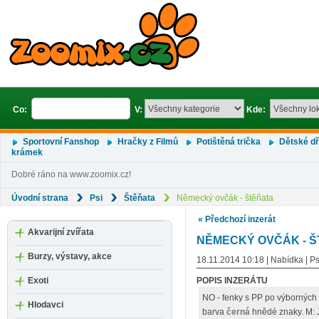
Co:
V:
Kde:
Sportovní Fanshop
Hračky z Filmů
Potištěná trička
Dětské d
krámek
Dobré ráno na www.zoomix.cz!
Úvodní strana
Psi
Štěňata
Německý ovčák - štěňata
« Předchozí inzerát
Akvarijní zvířata
NĚMECKÝ OVČÁK - 
Burzy, výstavy, akce
18.11.2014 10:18 | Nabídka | Ps
Exoti
POPIS INZERÁTU
NO - fenky s PP po výborných 
Hlodavci
barva
černá
hnědé znaky. M: J