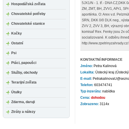
5JX1/N - 1. tř.- DNA CZ,DKK 0/
Hospodářská zvířata
ZM, ZMT, BH, ZVV1, APr1, SPr
Chovatelské potřeby
aportérka. O: Arex v.d. Pelzmüh
SRN, DKK 0/0 DLK neg., výsta
Chovatelské stanice
ZVV 2, ZVV 3, BH, výrazný obra
komisař Rex. Fenky jsou 2x o
Kočky
socializované. K odběru ihned
Ostatní
http://www.zpetrinyzahrady.cz
Psi
KONTAKTNÍ INFORMACE
Ptáci, papoušci
Jméno:
Petra Kalinová
Lokalita:
Ústecký kraj (Ústecký 
Služby, obchody
E-mail:
PetrakalinovaU@sezn
Terarijní zvířata
Telefon:
603474741
Typ inzerátu:
nabídka
Útulky
Cena:
dohodou
Zdarma, daruji
Zobrazeno:
3114x
Ztráty a nálezy