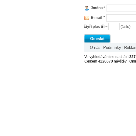
Jméno *
E-mail *
čtyři plus tři =
(číslo)
Odeslat
O nás
Podmínky
Rekla
|
|
Ve vyhledávání se nachází
227
Celkem 4220670 návštěv | Onl