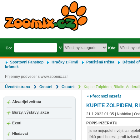
Co:
V:
Kde:
Sportovní Fanshop
Hračky z Filmů
Potištěná trička
Dětské d
krámek
Příjemný podvečer s www.zoomix.cz!
Úvodní strana
Ostatní
Ostatní
Kupite Zolpidem, Ritalin, Adderal
« Předchozí inzerát
Akvarijní zvířata
KUPITE ZOLPIDEM, R
Burzy, výstavy, akce
21.1.2022 01:35 | Nabídka | Ost
Exoti
POPIS INZERÁTU
jsme nejspolehlivější a nejefek
Hlodavci
léků proti bolesti, proti úzkost