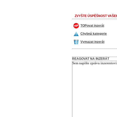
ZVYŠTE ÚSPĚŠNOST VAŠEH
TOPovat inzerát
Chybná kategorie
Vymazat inzerát
REAGOVAT NA INZERÁT