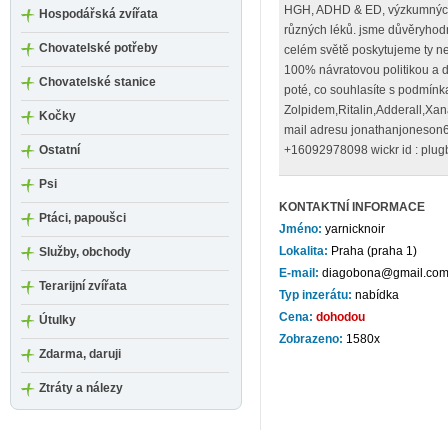
HGH, ADHD & ED, výzkumných 
Hospodářská zvířata
různých léků. jsme důvěryhod
Chovatelské potřeby
celém světě poskytujeme ty ne
100% návratovou politikou a 
Chovatelské stanice
poté, co souhlasíte s podmínka
Zolpidem,Ritalin,Adderall,Xan
Kočky
mail adresu jonathanjoneso
Ostatní
+16092978098 wickr id : plu
Psi
KONTAKTNÍ INFORMACE
Ptáci, papoušci
Jméno:
yarnicknoir
Lokalita:
Praha (praha 1)
Služby, obchody
E-mail:
diagobona@gmail.co
Terarijní zvířata
Typ inzerátu:
nabídka
Cena:
dohodou
Útulky
Zobrazeno:
1580x
Zdarma, daruji
Ztráty a nálezy