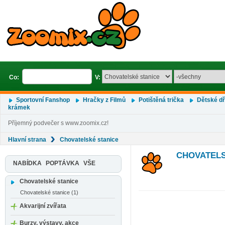
Co:
V:
Sportovní Fanshop
Hračky z Filmů
Potištěná trička
Dětské d
krámek
Příjemný podvečer s www.zoomix.cz!
Hlavní strana
Chovatelské stanice
CHOVATELS
NABÍDKA
POPTÁVKA
VŠE
Chovatelské stanice
Chovatelské stanice (1)
Akvarijní zvířata
Burzy, výstavy, akce