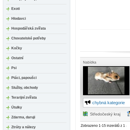
Exoti
Hlodavci
Hospodářská zvířata
Chovatelské potřeby
Kočky
Ostatní
Nabídka
Psi
Ptáci, papoušci
Služby, obchody
Terarijní zvířata
chybná kategorie
Útulky
Středočeský kraj
Zdarma, daruji
.
Zobrazeno 1-15 inzerátů z 1
Ztráty a nálezy