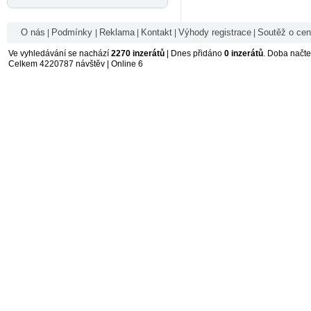
O nás
Podmínky
Reklama
Kontakt
Výhody registrace
Soutěž o ce
|
|
|
|
|
Ve vyhledávání se nachází
2270 inzerátů
| Dnes přidáno
0 inzerátů
. Doba načt
Celkem 4220787 návštěv | Online 6